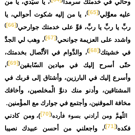
وحالي في خدمتك سرمدا
، يا سيِّدي، يا من
[65]
)
(
عليه معوَّلي
، يا من إليه شكوت أحوالي، يا
[66]
)
(
ربِّ يا ربِّ يا ربِّ، قوِّ على خدمتك جوارحي
[67]
)
(
واشدد على العزيمة جوانحي
، وهب لي الجدَّ
[68]
)
(
في خشيتك
، والدَّوام في الاْتِّصال بخدمتك،
[69]
)
(
حتّى أسرح إليك في ميادين السّابقين
،
وأسرع إليك في البارزين، وأشتاق إلى قربك في
المشتاقين، وأدنو منك دنوَّ الْمخلصين، وأخافك
مخافة الموقنين، وأجتمع في جوارك مع المؤْمنين.
[70]
(
)، ومن كادني
اللّهمَّ ومن أرادني بسوء فأرده
[71]
)
(
فكده
، واجعلني من أحسن عبيدك نصيبا