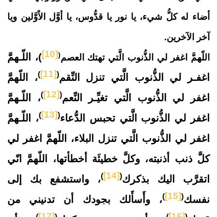
أضاء له كلُّ شيء، يا نور يا قدُّوس، يا أوَّل الاْوَّلين ويا
آخر الآخرين
.
[10]
(
)، اللّـهمَّ
اللّهمَّ اغفر لي الذُّنوب الَّتي تهتك العصم
[11]
)
(
اغفـر لي الذُّنوب الَّتي تنزل النِّقم
، اللّهمَّ
[12]
)
(
اغفر لي الذُّنوب الَّتي تغيِّـر النِّعم
، اللّـهمَّ
[13]
)
(
اغفر لي الذُّنوب الَّتي تحبس الدُّعاء
، اللّـهمَّ
اغفر لي الذُّنوب الَّتي تنزل البلاء، اللّهمَّ اغفر لي
كلَّ ذنب أذنبته، وكلَّ خطيئَة أخطأتها، اللّهمَّ انّي
[14]
)
(
اتقرَّب اليك بذكرك
، واستشفع بك إلى
[15]
)
(
نفسك
، وأَسأَلك بجودك أن تدنيني من
[17]
[16]
)
(
)
(