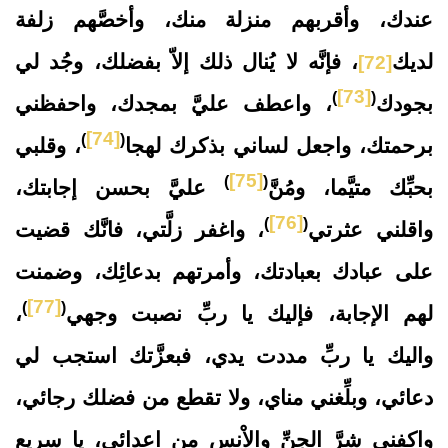
عندك، وأقربهم منزلة منك، وأخصَّهم زلفة
لديك
، فإنَّه لا يُنال ذلك إلاّ بفضلك، وجُد لي
[72]
[73]
)
(
بجودك
، واعطف عليَّ بمجدك، واحفظني
[74]
)
(
برحمتك، واجعل لساني بذكرك لهجا
، وقلبي
[75]
)
(
بحبِّك متيَّما، ومُنَّ
عليَّ بحسن إجابتك،
[76]
)
(
واقلني عثرتي
، واغفر زلَّتي، فانَّك قضيت
على عبادك بعبادتك، وأمرتهم بدعائِك، وضمنت
[77]
)
(
لهم الإجابة، فإليك يا ربِّ نصبت وجهي
،
واليك يا ربِّ مددت يدي، فبعزَّتك استجب لي
دعائي، وبلِّغني مناي، ولا تقطع من فضلك رجائي،
واكفني شرَّ الجنِّ والاْنس من اعدائي، يا سريع