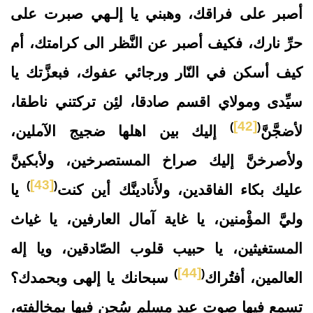
أصبر على فراقك، وهبني يا إلـهي صبرت على
حرِّ نارك، فكيف أصبر عن النَّظر الى كرامتك، أم
كيف أسكن في النّار ورجائي عفوك، فبعزَّتك يا
سيِّدى ومولاي اقسم صادقا، لئِن تركتني ناطقا،
[42]
)
(
لأضجَّنَّ
إليك بين اهلها ضجيج الآملين،
ولأصرخنَّ إليك صراخ المستصرخين، ولأبكينَّ
[43]
)
(
عليك بكاء الفاقدين، ولأَنادينَّك أين كنت
يا
وليَّ المؤْمنين، يا غاية آمال العارفين، يا غياث
المستغيثين، يا حبيب قلوب الصّادقين، ويا إله
[44]
)
(
العالمين، أفتُراك
سبحانك يا إلهى وبحمدك؟
تسمع فيها صوت عبد مسلم سُجن فيها بمخالفته،