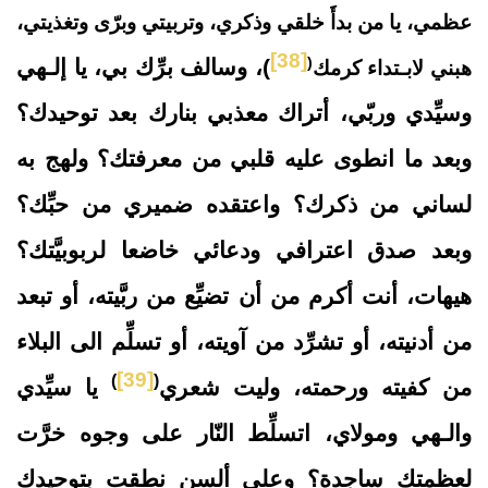
عظمي، يا من بدأَ خلقي وذكري، وتربيتي وبرّى وتغذيتي،
[38]
(
)، وسالف برِّك بي، يا إلـهي
هبني لابـتداء كرمك
وسيِّدي وربّي، أتراك معذبي بنارك بعد توحيدك؟
وبعد ما انطوى عليه قلبي من معرفتك؟ ولهج به
لساني من ذكرك؟ واعتقده ضميري من حبِّك؟
وبعد صدق اعترافي ودعائي خاضعا لربوبيَّتك؟
هيهات، أنت أكرم من أن تضيِّع من ربَّيته، أو تبعد
من أدنيته، أو تشرِّد من آويته، أو تسلِّم الى البلاء
[39]
)
(
من كفيته ورحمته، وليت شعري
يا سيِّدي
والـهي ومولاي، اتسلِّط النّار على وجوه خرَّت
لعظمتك ساجدة؟ وعلى ألسنٍ نطقت بتوحيدك