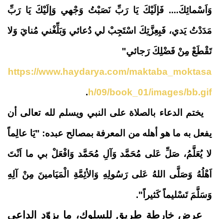
وَاَسْمائِكَ.... فَإلَيْكَ يَا رَبِّ نَصَبْتُ وَجْهي وَإلَيْكَ يَا رَبِّ
مَدَدْتُ يَدي، فَبِعِزَّتِكَ اسْتَجِبْ لي دُعائي وَبَلِّغْني مُنايَ وَلا
تَقْطَعْ مِنْ فَضْلِكَ رَجائي"
https://www.haydarya.com/maktaba_moktasa
.
h/09/book_01/images/bb.gif
يختم الدعاء بالصلاة على النبي ويسلم لله تعالى أن
يفعل به ما هو أهله من المعرفة بمصالح عبده: "يَا عالِماً
لا يُعَلَّمُ، صَلِّ عَلى مُحَمَّد وَآلِ مُحَمَّد وَافْعَلْ بي ما اَنْتَ
اَهْلُهُ وَصَلَّى اللهُ عَلى رَسُولِهِ وَالأئِمَّةِ الْمَيَامينَ مِنْ آلِهِ
وَسَلَّمَ تَسْليماً كَثيراً".
عرض خارطة طريق للسلوك،
ما يزوّد الداعي