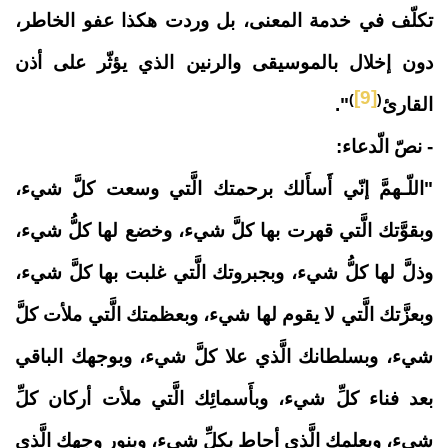
تكلّف في خدمة المعنى، بل وردت هكذا عفو الخاطر،
دون إخلال بالموسيقى والرنين الذي يؤثّر على أذن
[9]
)
(
القارئ
".
- نصّ الّدعاء:
"
اللّـهمَّ إنّي أَسأَلك برحمتك الَّتي وسعت كلَّ شيء،
وبقوَّتك الَّتي قهرت بها كلَّ شيء، وخضع لها كلُّ شيء،
وذلَّ لها كلُّ شيء، وبجبروتك الَّتي غلبت بها كلَّ شيء،
وبعزَّتك الَّتي لا يقوم لها شيء، وبعظمتك الَّتي ملأت كلَّ
شيء، وبسلطانك الَّذي علا كلَّ شيء، وبوجهك الباقي
بعد فناء كلِّ شيء، وبأَسمائِك الَّتي ملأت أركان كلِّ
شيء، وبعلمك الَّذي أحاط بكلِّ شيء، وبنور وجهك الَّذي