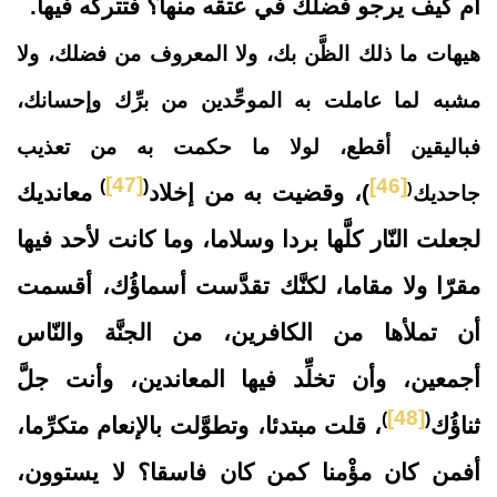
أم كيف يرجو فضلك في عتقه منها؟ فتتركه فيها.
هيهات ما ذلك الظَّن بك، ولا المعروف من فضلك، ولا
مشبه لما عاملت به الموحِّدين من برِّك وإحسانك،
فباليقين أقطع، لولا ما حكمت به من تعذيب
[47]
[46]
)
(
(
)، وقضيت به من إخلاد
معانديك
جاحديك
لجعلت النّار كلَّها بردا وسلاما، وما كانت لأحد فيها
مقرّا ولا مقاما، لكنَّك تقدَّست أسماؤُك، أقسمت
أن تملأها من الكافرين، من الجنَّة والنّاس
أجمعين، وأن تخلِّد فيها المعاندين، وأنت جلَّ
[48]
)
(
ثناؤُك
، قلت مبتدئا، وتطوَّلت بالإنعام متكرِّما،
أفمن كان مؤْمنا كمن كان فاسقا؟ لا يستوون،