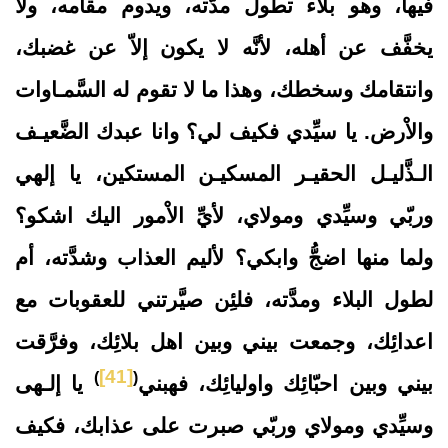
فيها، وهو بلاء تطول مدَّته، ويدوم مقامه، ولا
يخفَّف عن أهله، لأنَّه لا يكون إلاّ عن غضبك،
وانتقامك وسخطك، وهذا ما لا تقوم له السَّمـاوات
والاْرض. يا سيِّدي فكيف لي؟ وانا عبدك الضَّعيـف
الـذَّليـل الحقيـر المسكيـن المستكين، يا إلهي
وربّي وسيِّدي ومولاي، لأيِّ الاْمور اليك اشكو؟
ولما منها اضجُّ وابكي؟ لأليم العذاب وشدَّته، أم
لطول البلاء ومدَّته، فلئِن صيَّرتني للعقوبات مع
اعدائِك، وجمعت بيني وبين اهل بلائِك، وفرَّقت
[41]
)
(
بيني وبين احبّائِك واوليائِك، فهبني
يا إلـهى
وسيِّدي ومولاي وربّي صبرت على عذابك، فكيف