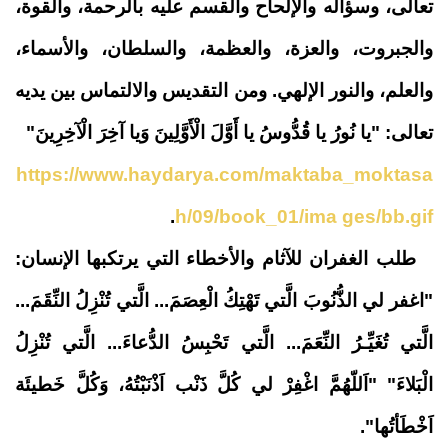
تعالى، وسؤاله والإلحاح والقسم عليه بالرحمة، والقوة،
والجبروت، والعزة، والعظمة، والسلطان، والأسماء،
والعلم، والنور الإلهي. ومن التقديس والالتماس بين يديه
تعالى: "يا نُورُ يا قُدُّوسُ يا أَوَّلَ الْأَوَّلِينَ وَيا آخِرَ الْآخِرِينَ"
https://www.haydarya.com/maktaba_moktasa
.
h/09/book_01/ima ges/bb.gif
طلب الغفران للآثام والأخطاء التي يرتكبها الإنسان:
"اغفر لي الذُّنُوبَ الَّتي تَهْتِكُ الْعِصَمَ... الَّتي تُنْزِلُ النِّقَمَ...
الَّتي تُغَيِّـرُ النِّعَمَ... الَّتي تَحْبِسُ الدُّعاءَ... الَّتي تُنْزِلُ
الْبَلاءَ" "اَللّهُمَّ اغْفِرْ لي كُلَّ ذَنْب اَذْنَبْتُهُ، وَكُلَّ خَطيئَة
اَخْطَأتُها".