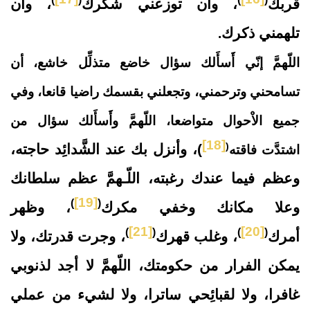
قربك
، وأن توزعني شكرك
، وأن
تلهمني ذكرك
.
اللّهمَّ إنّي أَسأَلك سؤال خاضع متذلِّل خاشع، أن
تسامحني وترحمني، وتجعلني بقسمك راضيا قانعا، وفي
جميع الاْحوال متواضعا، اللّهمَّ وأَسأَلك سؤال من
[18]
(
)، وأنزل بك عند الشَّدائِد حاجته،
اشتدَّت فاقته
وعظم فيما عندك رغبته، اللّـهمَّ عظم سلطانك
[19]
)
(
وعلا مكانك وخفي مكرك
، وظهر
[21]
[20]
)
(
)
(
أمرك
، وغلب قهرك
، وجرت قدرتك، ولا
يمكن الفرار من حكومتك، اللّهمَّ لا أجد لذنوبي
غافرا، ولا لقبائِحي ساترا، ولا لشيء من عملي