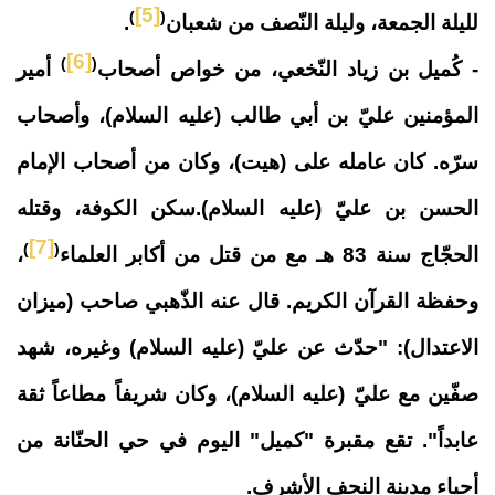
[5]
)
(
لليلة الجمعة، وليلة النّصف من شعبان
.
[6]
)
(
- كُميل بن زياد
النّخعي
، من خواص أصحاب
أمير
المؤمنين عليّ بن أبي طالب (عليه السلام)، وأصحاب
سرّه. كان عامله على (هيت)، وكان من أصحاب الإمام
الحسن بن عليّ (عليه السلام).
سكن الكوفة، وقتله
[7]
)
(
الحجّاج سنة 83 هـ مع من قتل من أكابر العلماء
،
وحفظة القرآن الكريم. قال عنه الذّهبي صاحب (ميزان
الاعتدال): "حدّث عن عليّ (عليه السلام) وغيره، شهد
صفّين مع عليّ (عليه السلام)، وكان شريفاً مطاعاً ثقة
عابداً".
تقع
مقبرة "كميل" اليوم في حي الحنّانة من
أحياء مدينة النجف الأشرف.