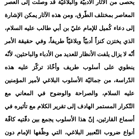
يحصى من الآثار الأدبيّة والبلاغيّة قد وصلت إلى العصر
المعاصر بمختلف الطّرق، ومن هذه الآثار يمكن الإشارة
إلى دعاء كُميل للإمام عليّ بن أبي طالب عليه السلام،
الذي يختزن كنزاً أدبيّاً وبلاغيّاً طريفاً، وفي حقيقة الأمر
أنّه لا يزال يلفت الأنظار للعديد من الأدباء والباحثين، لأنّه
ينطوي على أسلوب طريف وأخّاذ تركّز عليه هذه
الدّراسة، من جماليّة الأسلوب البلاغي لأمير المؤمنين
عليه السلام، والصراحة والوضوح في المعاني مع
التّكرار المستمر الهادف إلى تقرير الكلام مع تأثيره في
أسماع القارئين، إنّ هذا الأسلوب يجمع بين دفّتيه كافّة
أنواع ضروب التّعبير البلاغي، التي وظّفها الإمام دون