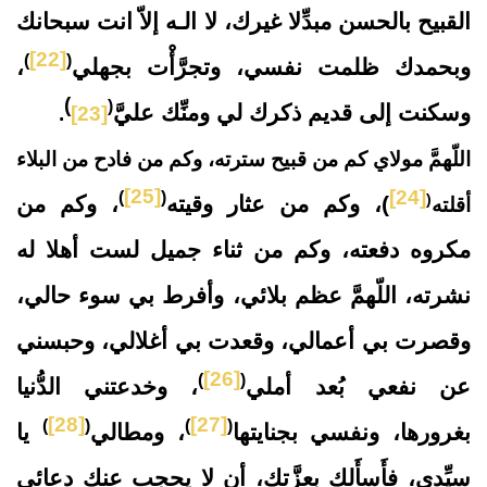
القبيح بالحسن مبدِّلا غيرك، لا الـه إلاّ انت سبحانك
[22]
)
(
وبحمدك ظلمت نفسي، وتجرَّأْت بجهلي
،
)
(
وسكنت إلى قديم ذكرك لي ومنِّك عليَّ
.
[23]
اللّهمَّ مولاي كم من قبيح سترته، وكم من فادح من البلاء
[25]
[24]
)
(
(
)، وكم من عثار وقيته
، وكم من
أقلته
مكروه دفعته، وكم من ثناء جميل لست أهلا له
نشرته، اللّهمَّ عظم بلائي، وأفرط بي سوء حالي،
وقصرت بي أعمالي، وقعدت بي أغلالي، وحبسني
[26]
)
(
عن نفعي بُعد أملي
، وخدعتني الدُّنيا
[28]
[27]
)
(
)
(
بغرورها، ونفسي بجنايتها
، ومطالي
يا
سيِّدي، فأَسأَلك بعزَّتك، أن لا يحجب عنك دعائي