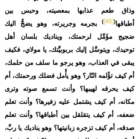
وذاق طعم عذابها بمعصيته، وحبس بين
[45]
)
(
أطباقها
بجرمه وجريرته، وهو يضجُّ اليك
ضجيج مؤَمِّل لرحمتك، ويناديك بلسان أهل
توحيدك، ويتوسَّل إليك بربوبيَّتك، يا مولاي، فكيف
يبقى في العذاب، وهو يرجو ما سلف من حلمك،
أم كيف تؤْلمه النّار؟ وهو يأْمل فضلك ورحمتك، أم
كيف يحرقه لهيبها؟ وأنت تسمع صوته وترى
مكانه، أم كيف يشتمل عليه زفيرها؟ وأنت تعلم
ضعفه، أم كيف يتقلقل بين أطباقها؟ وأنت تعلم
صدقه، أم كيف تزجره زبانيتها؟ وهو يناديك يا ربَّ،