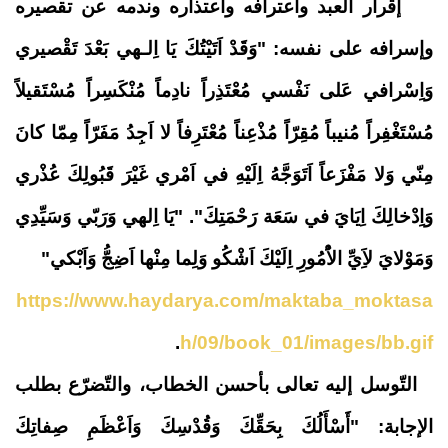
إقرار العبد واعترافه واعتذاره وندمه عن تقصيره
وإسرافه على نفسه: "وَقَدْ اَتَيْتُكَ يَا اِلـهي بَعْدَ تَقْصيري
وَاِسْرافي عَلى نَفْسي مُعْتَذِراً نادِماً مُنْكَسِراً مُسْتَقيلاً
مُسْتَغْفِراً مُنيباً مُقِرّاً مُذْعِناً مُعْتَرِفاً لا اَجِدُ مَفَرّاً مِمّا كانَ
مِنّي وَلا مَفْزَعاً اَتَوَجَّهُ اِلَيْهِ في اَمْري غَيْرَ قَبُولِكَ عُذْري
وَاِدْخالِكَ اِيَايَ في سَعَة رَحْمَتِكَ". "يَا اِلهي وَرَبّي وَسَيِّدِي
وَمَوْلايَ لاَِيِّ الاُْمُورِ اِلَيْكَ اَشْكُو وَلِما مِنْها اَضِجُّ وَاَبْكي"
https://www.haydarya.com/maktaba_moktasa
.
h/09/book_01/images/bb.gif
التّوسل إليه تعالى بأحسن الخطاب، والتّضرّع بطلب
الإجابة: "أَسْأَلُكَ بِحَقِّكَ وَقُدْسِكَ وَاَعْظَمِ صِفاتِكَ