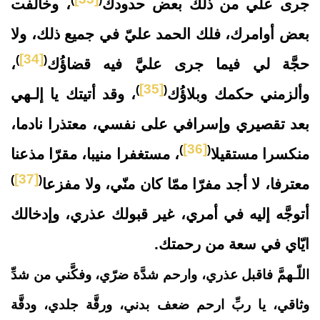
جرى علي من ذلك بعض حدودك
، وخالفت
بعض أوامرك، فلك الحمد عليّ في جميع ذلك، ولا
[34]
)
(
حجَّة لي فيما جرى عليَّ فيه قضاؤُك
،
[35]
)
(
وألزمني حكمك وبلاؤُك
، وقد أتيتك يا إلـهي
بعد تقصيري وإسرافي على نفسي، معتذرا نادما،
[36]
)
(
منكسرا مستقيلا
، مستغفرا منيبا، مقرّا مذعنا
[37]
)
(
معترفا، لا أجد مفرّا ممّا كان منّي، ولا مفزعا
أتوجَّه إليه في أمري، غير قبولك عذري، وإدخالك
ايّاي في سعة من رحمتك.
اللّـهمَّ فاقبل عذري، وارحم شدَّة ضرّي، وفكَّني من شدِّ
وثاقي، يا ربِّ ارحم ضعف بدني، ورقَّة جلدي، ودقَّة