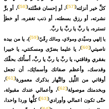
[58]
[57]
)
(
)
(
كلِّ خير أنزلته
، أو إحسان فضَّلته
، أو برٍّ
نشرته، أو رزق بسطته، أو ذنب تغفره، أو خطأٍ
تستره، يا ربِّ يا ربِّ يا ربِّ.
[59]
(
)، يا من بيده
يا إلهي وسيِّدي ومولاي، ومالك رِقّيّ
[60]
)
(
ناصيتي
، يا عليما بضرّى ومسكنتي، يا خبيرا
بفقري وفاقتي، يا ربِّ يا ربِّ يا ربِّ، أَسأَلك بحقِّك
وقدسك، وأعظم صفاتك وأسمائِك، أن تجعل
[61]
)
(
أوقاتي من اللَّيل والنَّهار بذكرك معمورة
،
[62]
)
(
وبخدمتك موصولة
، وأعمالي عندك مقبولة،
[63]
)
(
حتّى تكون اعمالي وأورادي
كلُّها وردا واحدا،
[64]
)
(