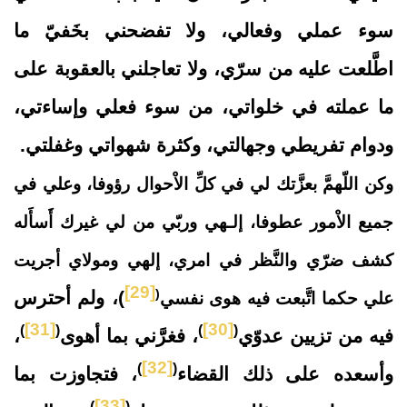
سوء عملي وفعالي، ولا تفضحني بخَفيّ ما
اطَّلعت عليه من سرّي، ولا تعاجلني بالعقوبة على
ما عملته في خلواتي، من سوء فعلي وإساءتي،
ودوام تفريطي وجهالتي، وكثرة شهواتي وغفلتي.
وكن اللّهمَّ بعزَّتك لي في كلِّ الاْحوال رؤوفا، وعلي في
جميع الاْمور عطوفا، إلـهي وربّي من لي غيرك أَسأَله
كشف ضرّي والنَّظر في امري، إلهي ومولاي أجريت
[29]
(
)، ولم أحترس
علي حكما اتَّبعت فيه هوى نفسي
[31]
[30]
)
(
)
(
فيه من تزيين عدوّي
، فغرَّني بما أهوى
،
[32]
)
(
وأسعده على ذلك القضاء
، فتجاوزت بما
[33]
)
(