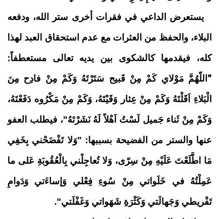
يستعرض الداعي في فقرات أخرى ستر الله، ودفعه
البلاء، والحفظ من العثرات مع عدم استحقاق العبد لهذا
كله، فيقدمها كالشكوى بين يديه تعالى مستعطفاً:
"َاللّهُمَّ مَوْلاي كَمْ مِنْ قَبيح سَتَرْتَهُ وَكَمْ مِنْ فادِح مِنَ
الْبَلاءِ اَقَلْتَهُ وَكَمْ مِنْ عِثار وَقَيْتَهُ، وَكَمْ مِنْ مَكْرُوه دَفَعْتَهُ،
وَكَمْ مِنْ ثَناء جَميل لَسْتُ اَهْلاً لَهُ نَشَرْتَهُ"، فيطلب العفو
عنها والستر من الفضيحة بسببها: "وَلا تَفْضَحْني بِخَفِي
مَا اطَّلَعْتَ عَلَيْهِ مِنْ سِرّى، وَلا تُعاجِلْني بِالْعُقُوبَةِ عَلى ما
عَمِلْتُهُ في خَلَواتي مِنْ سُوءِ فِعْلي وَإساءَتي وَدَوامِ
تَفْريطي وَجَهالَتي وَكَثْرَةِ شَهَواتي وَغَفْلَتي".