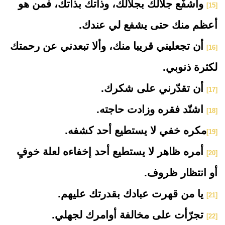
واشفّع جلالك بجلالك، وذاتك بذاتك، فمن هو
[15]
أعظم منك حتى يشفع لي عندك.
أن تجعليني قريبا منك، وألا تبعدني عن رحمتك
[16]
لكثرة ذنوبي.
أن تقدّرني على شكرك.
[17]
اشتّد فقره وزادت حاجته.
[18]
مكره خفي لا يستطيع أحد كشفه.
[19]
أمره ظاهر لا يستطيع أحد إخفاءه لعلة خوفٍ
[20]
أو انتظار ظروف.
يا من قهرت عبادك بقدرتك عليهم.
[21]
تجرّأت على مخالفة أوامرك لجهلي.
[22]