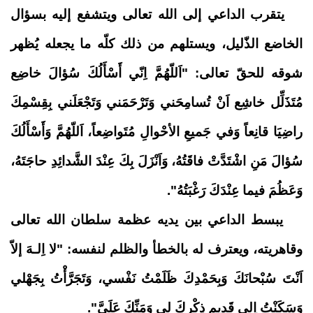
يتقرب الداعي إلى الله تعالى ويتشفع إليه بسؤال
الخاضع الذّليل، ويستلهم من ذلك كلّه ما يجعله يُظهر
شوقه للحقّ تعالى: "اَللّهُمَّ اِنّي أَسْأَلُكَ سُؤالَ خاضِع
مُتَذَلِّل خاشِع اَنْ تُسامِحَني وَتَرْحَمَني وَتَجْعَلَني بِقِسْمِكَ
راضِيَا قانِعاً وَفي جَميعِ الأحْوالِ مُتَواضِعاً، اَللّهُمَّ وَأَسْأَلُكَ
سُؤالَ مَنِ اشْتَدَّتْ فاقَتُهُ، وَاَنْزَلَ بِكَ عِنْدَ الشَّدائِدِ حاجَتَهُ،
وَعَظُمَ فيما عِنْدَكَ رَغْبَتُهُ".
يبسط الداعي بين يديه عظمة سلطان الله تعالى
وقاهريته، ويعترف له بالخطأ والظلم لنفسه: "لا اِلـهَ إلاّ
اَنْتَ سُبْحانَكَ وَبِحَمْدِكَ ظَلَمْتُ نَفْسي، وَتَجَرَّأْتُ بِجَهْلي
وَسَكَنْتُ اِلى قَديمِ ذِكْرِكَ لي وَمَنِّكَ عَلَيَّ".