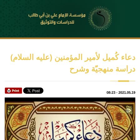
دعاء كُميل لأمير المؤمنين (عليه السلام)
دراسة منهجيّة وشرح
08:23
-
2021.05.19