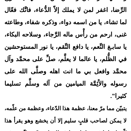
الرِّضا، اغفر لمن لا يملك إلاّ الدُّعاء، فانَّك فعّال
لما تشاء، يا من اسمه دواء، وذكره شفاء، وطاعته
غنى، ارحم من رأْس ماله الرَّجاء، وسلاحه البكاء،
يا سابـغ النِّعم، يا دافع النِّقم، يا نور المستوحشين
في الظُّلم، يا عالما لا يعلَّم، صلِّ على محمَّد وآل
محمَّد وافعل بي ما انت اهله وصلَّى الله على
رسوله والاْئِمَّة الميامين من آله وسلَّم تسليما
كثيرا".
يتبيّن مما مرّ معنا، عظمة هذا الدّعاء، وعظمة من علّمه،
لا يمكن لصاحب قلبٍ سليم إلا أن يخشع وهو يقرأ هذا