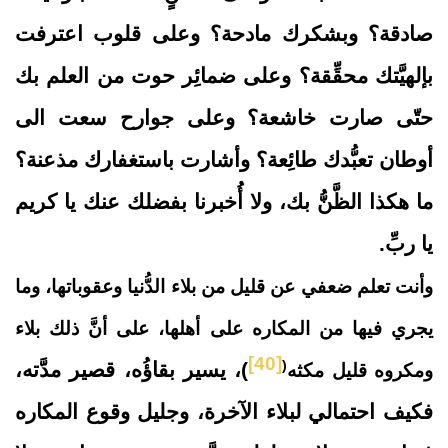
صادقة؟ وبشكرك مادحة؟ وعلى قلوب اعترفت
بإلهيَّتك محقِّقة؟ وعلى ضمائِر حوت من العلم بك
حتّى صارت خاشعة؟ وعلى جوارح سعت الى
أوطان تعبُّدك طائِعة؟ وأشارت باستغفارك مذعنة؟
ما هكذا الظَّنُّ بك، ولا أُخبرنا بفضلك عنك يا كريم
يا ربِّ.
وأنت تعلم ضعفي عن قليل من بلاء الدُّنيا وعقوباتها، وما
يجري فيها من المكاره على أهلها، على أنَّ ذلك بلاء
[40]
(
)، يسير بقاؤُه، قصير مدَّته،
ومكروه قليل مكثه
فكيف احتمالي لبلاء الآخرة، وجليل وقوع المكاره