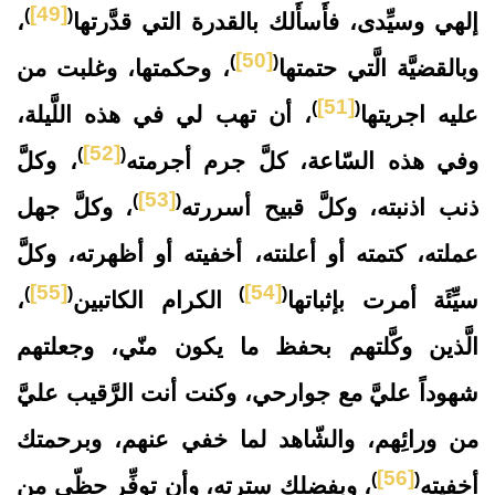
[49]
)
(
إلهي وسيِّدى، فأَسأَلك بالقدرة التي قدَّرتها
،
[50]
)
(
وبالقضيَّة الَّتي حتمتها
، وحكمتها، وغلبت من
[51]
)
(
عليه اجريتها
، أن تهب لي في هذه اللَّيلة،
[52]
)
(
وفي هذه السّاعة، كلَّ جرم أجرمته
، وكلَّ
[53]
)
(
ذنب اذنبته، وكلَّ قبيح أسررته
، وكلَّ جهل
عملته، كتمته أو أعلنته، أخفيته أو أظهرته، وكلَّ
[55]
[54]
)
(
)
(
سيِّئَة أمرت بإثباتها
الكرام الكاتبين
،
الَّذين وكَّلتهم بحفظ ما يكون منّي، وجعلتهم
شهوداً عليَّ مع جوارحي، وكنت أنت الرَّقيب عليَّ
من ورائِهم، والشّاهد لما خفي عنهم، وبرحمتك
[56]
)
(
أخفيته
، وبفضلك سترته، وأن توفِّر حظّي من